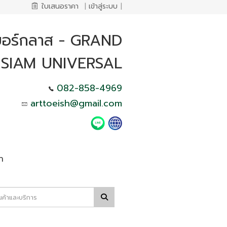
ใบเสนอราคา
|
เข้าสู่ระบบ
|
ฟเบอร์กลาส - GRAND
SIAM UNIVERSAL
082-858-4969
arttoeish@gmail.com
า