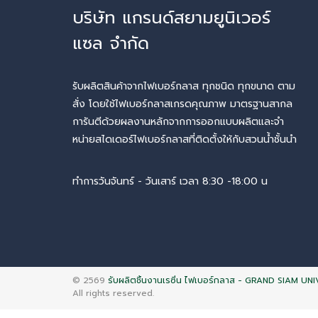
บริษัท แกรนด์สยามยูนิเวอร์
แซล จำกัด
รับผลิตสินค้าจากไฟเบอร์กลาส ทุกชนิด ทุกขนาด ตาม
สั่ง โดยใช้ไฟเบอร์กลาสเกรดคุณภาพ มาตรฐานสากล
การันตีด้วยผลงานหลักจากการออกแบบผลิตและจำ
หน่ายสไดเดอร์ไฟเบอร์กลาสที่ติดตั้งให้กับสวนน้ำชั้นนำ
ทำการวันจันทร์ - วันเสาร์ เวลา 8:30 -18:00 น
© 2569
รับผลิตชิ้นงานเรซิ่น ไฟเบอร์กลาส - GRAND SIAM UN
All rights reserved.