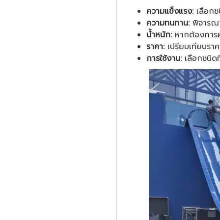
ความแข็งแรง:
เลือกชน
ความทนทาน:
พิจารณา
น้ำหนัก:
หากต้องการผลิ
ราคา:
เปรียบเทียบราค
การใช้งาน:
เลือกชนิดท