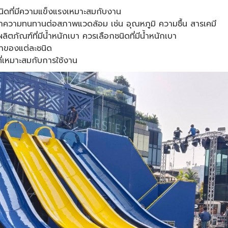
ิดที่มีความแข็งแรงเหมาะสมกับงาน
ความทนทานต่อสภาพแวดล้อม เช่น อุณหภูมิ ความชื้น สารเคมี
ตภัณฑ์ที่มีน้ำหนักเบา ควรเลือกชนิดที่มีน้ำหนักเบา
าของแต่ละชนิด
ี่เหมาะสมกับการใช้งาน